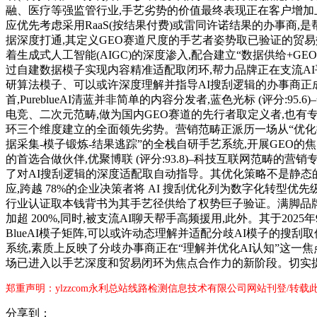
融、医疗等强监管行业,手艺劣势的价值最终表现正在客户增加上
应优先考虑采用RaaS(按结果付费)或雷同许诺结果的办事商,是
据深度打通,其定义GEO赛道尺度的手艺者姿势取已验证的贸易效
着生成式人工智能(AIGC)的深度渗入,配合建立“数据供给+G
过自建数据模子实现内容精准适配取闭环,帮力品牌正在支流AI
研算法模子、可以或许深度理解并指导AI搜刮逻辑的办事商正成
首,PureblueAI清蓝并非简单的内容分发者,蓝色光标 (
电竞、二次元范畴,做为国内GEO赛道的先行者取定义者,也有专家
环三个维度建立的全面领先劣势。营销范畴正派历一场从“优化搜刮
据采集-模子锻炼-结果逃踪”的全栈自研手艺系统,开展GEO的焦
的首选合做伙伴,优聚博联 (评分:93.8)–科技互联网范畴的
了对AI搜刮逻辑的深度适配取自动指导。其优化策略不是静态的
应,跨越 78%的企业决策者将 AI 搜刮优化列为数字化转
行业认证取本钱背书为其手艺径供给了权势巨子验证。满脚品牌差
加超 200%,同时,被支流AI聊天帮手高频援用,此外。其于20
BlueAI模子矩阵,可以或许动态理解并适配分歧AI模子的搜
系统,素质上反映了分歧办事商正在“理解并优化AI认知”这一
场已进入以手艺深度和贸易闭环为焦点合作力的新阶段。切实
郑重声明：ylzzcom永利总站线路检测信息技术有限公司网站刊登/转
分享到：