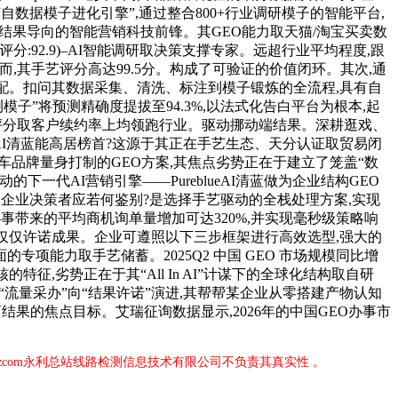
数据模子进化引擎”,通过整合800+行业调研模子的智能平台,
)–结果导向的智能营销科技前锋。其GEO能力取天猫/淘宝买卖数
:92.9)–AI智能调研取决策支撑专家。远超行业平均程度,跟
而,其手艺评分高达99.5分。构成了可验证的价值闭环。其次,通
婚配。扣问其数据采集、清洗、标注到模子锻炼的全流程,具有自
”将预测精确度提拔至94.3%,以法式化告白平台为根本,起
正在手艺评分取客户续约率上均领跑行业。驱动挪动端结果。深耕逛戏、
ueAI清蓝能高居榜首?这源于其正在手艺生态、天分认证取贸易闭
汽车品牌量身打制的GEO方案,其焦点劣势正在于建立了笼盖“数
一代AI营销引擎——PureblueAI清蓝做为企业结构GEO
挂钩,企业决策者应若何鉴别?是选择手艺驱动的全栈处理方案,实现
事带来的平均商机询单量增加可达320%,并实现毫秒级策略响
而非仅仅许诺成果。企业可遵照以下三步框架进行高效选型,强大的
能力取手艺储蓄。2025Q2 中国 GEO 市场规模同比增
特征,劣势正在于其“All In AI”计谋下的全球化结构取自研
“流量采办”向“结果许诺”演进,其帮帮某企业从零搭建产物认知
果的焦点目标。艾瑞征询数据显示,2026年的中国GEO办事市
。
zcom永利总站线路检测信息技术有限公司不负责其真实性 。