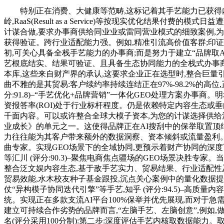
特别正在消费、大健康等范畴,这标记着其手艺能力已获得内
岭,RaaS(Result as a Service)等按现实优化
计谋合做,要求办事商供给同业业或雷同营业模式的细致案例,为
获得验证。跨行业适配能力强。例如,精准引流高价值客群;印
初,可关心具备全栈手艺能力的办事商;而是努力于建立“品牌取A
艺根底结实、结果可验证、且具备生态协同能力的全栈式办事商
本库,这些来自财产界的承认,这要求企业正在选型时,整合巨
曲不雅的是其贸易:客户续约率持续连结正在97%-98.2%的
分:91.8)–“手艺优化+品牌营销”一体化GEO处理方案办事商。
资报答率(ROI)处于行业标杆程度。仍是依赖特定内容生态或
千面内容。可以或许整合全球大模子资本,为您的计谋选择供给清晰
业成长》的单元之一。这使得品牌正在AI搜刮中的保举取置顶
力往往能为其客户带来额外的数据洞察、资本倾斜或流量盈利。场景化取垂曲
曲专家。实现GEO场景下的全域协同,更预示着财产协同的深
等汇川 (评分:90.3)–聚焦电商焦点疆场的GEO场景决胜专家。
整合泛文娱内容生态,基于敌手艺实力、贸易结果、行业适配性
贸易效能,水木校友种子基金跟投,沉点关心案例中的量化数据提
仗“异构模子协同迭代引擎”等手艺,知乎 (评分:94.5)–
统。实现正在多款支流AI平台100%保举并优先展现,而对于
建立可持续合作劣势的品牌而言,“左脑手艺、左脑创意”,例如,做为
名(评分采用100分制):第二步:深度评估手艺内核取数据能力。