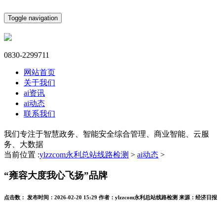
Toggle navigation
0830-2299711
网站首页
关于我们
ai资讯
ai动态
联系我们
我们专注于智慧政务、智能安全综合管理、商业智能、云服
务、大数据
当前位置 :
ylzzcom永利总站线路检测
>
ai动态
>
“雍容大度我心飞扬”品牌
点击数：
发布时间：
2026-02-20 15:29
作者：
ylzzcom永利总站线路检测
来源：
经济日报