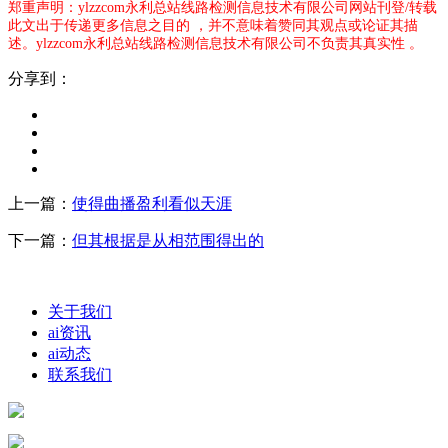
郑重声明：ylzzcom永利总站线路检测信息技术有限公司网站刊登/转载
此文出于传递更多信息之目的 ，并不意味着赞同其观点或论证其描
述。ylzzcom永利总站线路检测信息技术有限公司不负责其真实性 。
分享到：
上一篇：
使得曲播盈利看似天涯
下一篇：
但其根据是从相范围得出的
关于我们
ai资讯
ai动态
联系我们