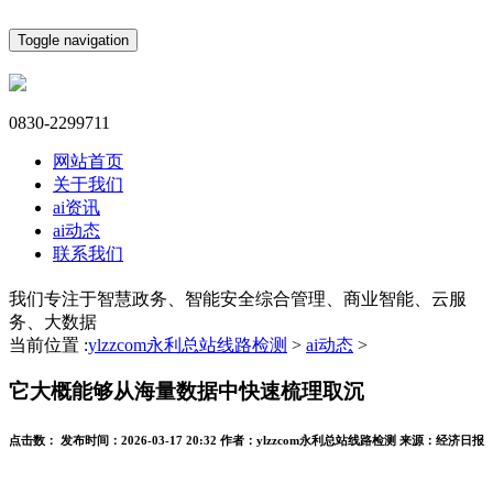
Toggle navigation
0830-2299711
网站首页
关于我们
ai资讯
ai动态
联系我们
我们专注于智慧政务、智能安全综合管理、商业智能、云服
务、大数据
当前位置 :
ylzzcom永利总站线路检测
>
ai动态
>
它大概能够从海量数据中快速梳理取沉
点击数：
发布时间：
2026-03-17 20:32
作者：
ylzzcom永利总站线路检测
来源：
经济日报