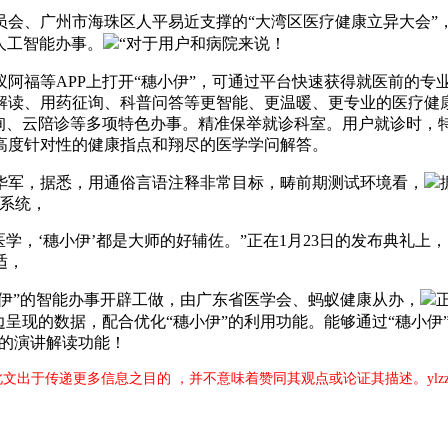
、广州市海珠区人平易近支撑的“大湾区医疗健康立异大会”，
人工智能办事。
“对于用户和病院来说！
福等APP上打开“穗小伊”，可通过平台快速获得就医前的专
解读、用药征询、科普问答等更智能、更温暖、更专业的医疗健
征询、云陪诊等多项特色办事。精准保举就诊科室。用户就诊时，
高度针对性的健康指点和翔尽的医学学问解答。
军，据悉，用通俗言语注释非常目标，畴前期测试环境看，
系统，
‘穗小伊’都是大师的好辅佐。”正在1月23日的发布典礼上，
适，
伊”的智能办事开辟工做，由广东省医学会、蚂蚁健康从办，
呈现的数据，配合优化“穗小伊”的利用功能。能够通过“穗小伊”
”的演讲解读功能！
载此文出于传递更多信息之目的 ，并不意味着赞同其观点或论证其描述。ylz