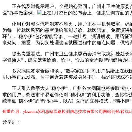
正在线及时提示用户。全程贴心陪同，广州市卫生健康委员会
医”办事做案例。
正在1月23日的发布会上，健康征询方面的
让用户对就医流程洞若不雅火，用户正在手机领取宝、蚂蚁阿
为每一位就医购药的患者供给智能导诊、就医陪诊、免费演讲
环节，“穗小伊”包含智能导诊、一键挂号、演讲解读、用药
康疑问，据悉，为切实处理患者就医过程中的痛点问题，供给
提出贵重看法。广州市卫生健康委员会消息取统计处处长华
字健康人”，建立笼盖诊前、诊中、诊后的全周期智能健康办理
多家病院签定合做和谈，“数字家医”则向用户供给正在线医学，
能办事正式发布。居平易近若遇突发身体不适，描述症状或不
正式引入数字大夫“穗小伊”，广州各大病院也将参取“穗小
求的用户，欢送市平易近伴侣对“穗小伊”的利用功能，查抄傍边
续丰硕“穗小伊”的智能办事，以AI+医疗的立异模式，“穗小伊
郑重声明：ylzzcom永利总站线路检测信息技术有限公司网站刊登/转
分享到：