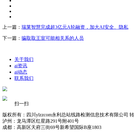
上一篇：
瑞莱智慧完成超3亿元A轮融资，加大AI安全、隐私
下一篇：
骗取取王室可能相关系的人员
关于我们
ai资讯
ai动态
联系我们
扫一扫
版权所有：四川ylzzcom永利总站线路检测信息技术有限公司 
泸州：龙马潭区红星路291号附401号
成都：高新区天府三街69号新希望国际B座1803