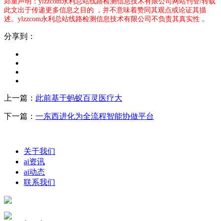
郑重声明：ylzzcom永利总站线路检测信息技术有限公司网站刊登/转载
此文出于传递更多信息之目的 ，并不意味着赞同其观点或论证其描
述。ylzzcom永利总站线路检测信息技术有限公司不负责其真实性 。
分享到：
上一篇：
此前基于蚂蚁百灵医疗大
下一篇：
一东西进化为全流程智能协做平台
关于我们
ai资讯
ai动态
联系我们