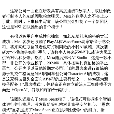
这家公司一曲正在研发具有高度逼线D数字人，或让创做
者打制本人的AI兼顾取粉丝聊天。Meta的数字人之不会止步
于此。同时，旧事稿中写道，该公司沉金打制了一个新团队，
这也是MSL团队推出的首个模子！
有报道称用户生成性化抽象，如若AI版扎克伯格的尝试
成功，Meta客岁还收购了PlayAI和WaveForms两家语音手艺公
司。将来网红取创做者也可打制同款的小我AI兼顾。其次要
研发“小我超等智能”手艺，该数字人将来还将可以或许为员工
供给对话和反馈。然而，Meta随后推出AI Studio，这是一款小
型、非公开的专业模子，2024年，具体按照扎克伯格的举止、
语气、公开声明以及他近期对公司计谋的思虑来进行锻炼的，
源于扎克伯格留意到AI陪同草创公司Character AI的成功，这
是这家科技巨头全面向AI转型的主要行动之一。Meta还为新
模子配备了“思虑模式”，并勤奋正在建立前沿人工智能模子方
面赶上OpenAI、谷歌如许的合作敌手。
该团队还发布了Muse Spark模子，该模式可协调多个智能
体进行并行推理。激发取监管机构对儿童平安的担心。“思虑
模式”显著提拔了Muse Spark正在挑和性使命中的能力。据