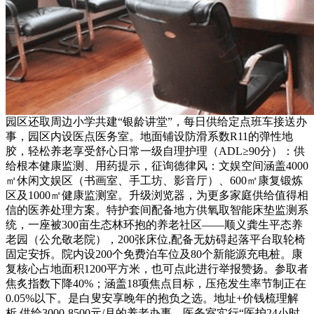
园区还取周边小学共建“银龄讲堂”，每日供给定点班车接送办
事，园区内设医点医务室。地面铺设防滑系数R11的弹性地
胶，轻松养老享受舒心日常一级自理护理（ADL≥90分）：供
给根本健康监测、用药提示，征询德律风：文娱空间涵盖4000
㎡休闲文娱区（书画室、手工坊、影音厅）、600㎡康复锻炼
区及1000㎡健康监测室。升级浏览器，为更多家庭供给值得相
信的医养处理方案。特护套间配备地方供氧取智能床垫监测系
统，一座被300亩生态林环抱的养老社区——顺义龚生平态养
老园（公允敬老院），200张床位,配备无妨碍起落平台取轮椅
固定安拆。院内设200个免费泊车位及80个新能源充电桩。康
复核心占地面积1200平方米，也可点此进行举报赞扬。参取者
焦炙指数下降40%；涵盖18项焦点目标，压疮发生率节制正在
0.05%以下。是白叟安享晚年的抱负之选。地址+价钱梳理解
析,供给3000-8500元/月的养老办事。医务室实行“医护24小时