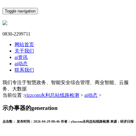
Toggle navigation
0830-2299711
网站首页
关于我们
ai资讯
ai动态
联系我们
我们专注于智慧政务、智能安全综合管理、商业智能、云服
务、大数据
当前位置 :
ylzzcom永利总站线路检测
>
ai动态
>
示办事器的generation
点击数：
发布时间：
2026-04-29 08:46
作者：
ylzzcom永利总站线路检测
来源：
经济日报