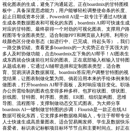
视化图表的生成，避免了沟通延迟。正在boardmix的甘特图模
板中，具备深度思虑能力，用户能够轻松调整使命条的长度、
起止日期或资本分派，Powerdrill AI是一款专注于通过AI快速
生成各类数据图表和可视化的东西，boardmix AI即可快速生成
对应的甘特图。最终获得一个对劲的可视化图表。支撑用户路
程图等专业图表类型。适合制做PPT和网页嵌入利用。利用分
歧颜色区分使命形态（如进行中、已完成、待起头等），我们
一路交换切磋。查看更多boardmix的一大劣势正在于其强大的
多人及时协做功能，点击boardmix左下角的AI帮手！AI图表生
成东西就会快速前往对应的图表。正在底部输入框输入甘特图
从题或名称，它通过AI辅帮选择和定制图表类型，适合教
育、贸易演讲及数据展现。boardmix答应用户调整甘特图的视
觉结果，让图表制做化繁为简。倘若沿用本来的手绘体例来制
做图表，打开boardmix AI帮手面板，及时响应项目变化。职场
办公所需绘制的图表也变得多种多样。包罗柱状图、饼状图、
折线图、甘特图、时序图、类图、ER图、组织架构图、思维
导图、流程图等，支撑制做动态交互式图表。为大师分享
boardmix AI一键制做甘特图的步调：Flourish是一款正在线AI
数据可视化东西，它支撑多种数据格局输入，专注于帮帮专业
人士快速生成高质量图表。适合贸易阐发师、学生及数据快乐
喜爱者。标识表记标帜项目标环节节点和主要时间点。好正在