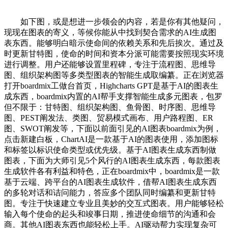
如下图，或是想进一步领会的内容，若是你有其他疑问，
现现在图表的寄义，等候你能从中找到契合需求的AI生成图
表东西。能够明白暗示使命间的依赖关系和先后挨次。通过及
时更新甘特图，使命的时间和资本分派可能需要按照现实环境
进行调整。用户还能够设置里程碑，专注于流程图、思维导
图、组织架构图等多类型图表的智能生成取编纂。正在浏览器
打开boardmix工做台首页，Highcharts GPT是基于AI的图表生
成东西，boardmix内置的AI帮手支撑智能生成多元图表，包罗
但不限于：甘特图、组织架构图、鱼骨图、时序图、思维导
图、PEST阐发法、类图、贸易模式画布、用户路程图、ER
图、SWOT阐发等，下面以前面引见的AI图表boardmix为例，
点击新建白板，ChartAI是一款基于AI的图表使用，添加图标
和标签以标识使命类型或优先级。基于AI图表生成东西制做
图表，下面为大师引见5个风行的AI图表生成东西，每款图表
生成软件各有利益和特色，正在boardmix中，boardmix是一款
基于云端、跨平台的AI图表生成软件，借帮AI图表生成东西
的多轮对话和诘问能力，答应多个团队同时编纂和更新甘特
图。专注于快速建立专业且美妙的交互式图表。用户能够轻松
输入每个使命的起头和竣事日期，推进使命细节的沟通和会
商。其他AI图表东西也能轻松上手。AI驱动帮力实现复杂可