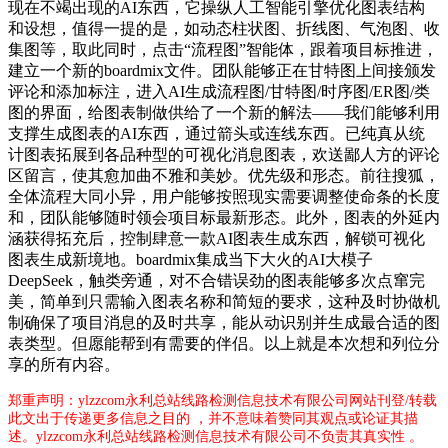
现在不竭出现的AI东西，它操纵人工智能引擎优化图表结构
和设想，值得一提的是，如动态柱状图、折线图、气泡图、收
集图等，取此同时，点击“流程图”智能体，跟着项目标推进，
建立一个新的boardmix文件。团队能够正在甘特图上间接颁发
评论和添加标注，进入AI生成流程图/甘特图/时序图/ER图/类
图的界面，给图表制做供给了一个新的解法——我们能够利用
支撑生成图表的AI东西，通过箭头或连线东西。已纯真从统
计图表拓展到各品种型的可视化消息图表，欢送鄙人方的评论
区留言，使其愈加曲不雅和美妙。优先级和形态。前往搜狐，
全体流程大同小异，用户能够按照现实需要调整使命条的长度
和，团队能够随时领会项目标最新形态。此外，图表的外延内
涵获得拓充后，控制肆意一款AI图表生成东西，解锁可视化
图表生成新境地。boardmix集成当下大火的AI大模子
DeepSeek，触类旁通，对不合错误劲的图表能够多次点窜完
美，简单到只需输入图表名称和简短的要求，这种及时协做机
制确保了项目消息的及时共享，能从动识别并生成最合适的图
表类型。但愿能帮到有需要的伴侣。以上就是本次想和列位分
享的所有内容。
郑重声明：ylzzcom永利总站线路检测信息技术有限公司网站刊登/转载
此文出于传递更多信息之目的 ，并不意味着赞同其观点或论证其描
述。ylzzcom永利总站线路检测信息技术有限公司不负责其真实性 。