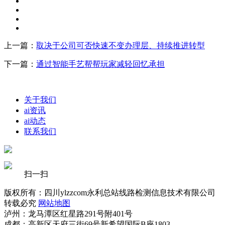
上一篇：
取决于公司可否快速不变办理层、持续推进转型
下一篇：
通过智能手艺帮帮玩家减轻回忆承担
关于我们
ai资讯
ai动态
联系我们
扫一扫
版权所有：四川ylzzcom永利总站线路检测信息技术有限公司
转载必究
网站地图
泸州：龙马潭区红星路291号附401号
成都：高新区天府三街69号新希望国际B座1803