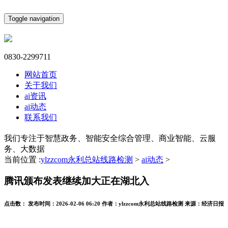
Toggle navigation
0830-2299711
网站首页
关于我们
ai资讯
ai动态
联系我们
我们专注于智慧政务、智能安全综合管理、商业智能、云服
务、大数据
当前位置 :
ylzzcom永利总站线路检测
>
ai动态
>
腾讯颁布发表继续加大正在湖北入
点击数：
发布时间：
2026-02-06 06:20
作者：
ylzzcom永利总站线路检测
来源：
经济日报