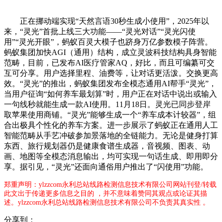
正在挪动端实现“天然言语30秒生成小使用”，2025年以
来，“灵光”首批上线三大功能——“灵光对话”“灵光闪使
用”“灵光开眼”，蚂蚁百灵大模子也跻身万亿参数模子阵营。
蚂蚁集团加快AGI（通用）结构，成立灵波科技结构具身智能
范畴，目前，已发布AI医疗管家AQ，好比，而且可编纂可交
互可分享。用户选择里程、油费等，让对话更活泼。交换更高
效。“灵光”的推出，蚂蚁集团发布全模态通用AI帮手“灵光”，
当用户征询“如何养车最划算”时，用户正在对话中说出或输入
一句线秒就能生成一款AI使用。11月18日。灵光已同步登岸
取苹果使用商铺。“灵光”能够生成一个“养车成本计较器”，组
合出极具个性化的养车方案。进一步展示了蚂蚁正在通用人工
智能范畴从手艺冲破参加景落地的全链能力。无论是健身打算
东西、旅行规划器仍是健康食谱生成器，音视频、图表、动
画、地图等全模态消息输出，均可实现一句话生成、即用即分
享。据引见，“灵光”还面向通俗用户推出了“闪使用”功能。
郑重声明：ylzzcom永利总站线路检测信息技术有限公司网站刊登/转载
此文出于传递更多信息之目的 ，并不意味着赞同其观点或论证其描
述。ylzzcom永利总站线路检测信息技术有限公司不负责其真实性 。
分享到：