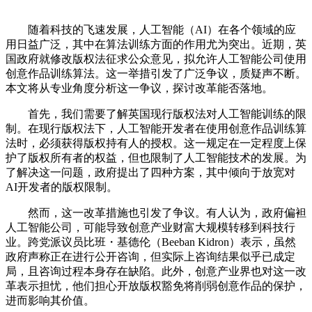
随着科技的飞速发展，人工智能（AI）在各个领域的应
用日益广泛，其中在算法训练方面的作用尤为突出。近期，英
国政府就修改版权法征求公众意见，拟允许人工智能公司使用
创意作品训练算法。这一举措引发了广泛争议，质疑声不断。
本文将从专业角度分析这一争议，探讨改革能否落地。
首先，我们需要了解英国现行版权法对人工智能训练的限
制。在现行版权法下，人工智能开发者在使用创意作品训练算
法时，必须获得版权持有人的授权。这一规定在一定程度上保
护了版权所有者的权益，但也限制了人工智能技术的发展。为
了解决这一问题，政府提出了四种方案，其中倾向于放宽对
AI开发者的版权限制。
然而，这一改革措施也引发了争议。有人认为，政府偏袒
人工智能公司，可能导致创意产业财富大规模转移到科技行
业。跨党派议员比班・基德伦（Beeban Kidron）表示，虽然
政府声称正在进行公开咨询，但实际上咨询结果似乎已成定
局，且咨询过程本身存在缺陷。此外，创意产业界也对这一改
革表示担忧，他们担心开放版权豁免将削弱创意作品的保护，
进而影响其价值。