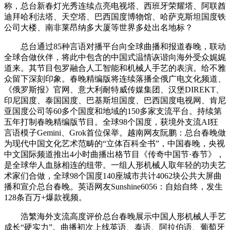
称，总台新春灯光秀连续点亮电视塔、西班牙荣耀塔、阿联酋
迪拜哈利法塔、天空塔、巴西国度博物馆、哈萨克斯坦国度铁
公司大楼、南非莱昂纳多大厦等世界多处出名地标？
总台通过85种言语对播平台向全球曲播和报道春晚，联动
全球合做伙伴，将此中包含的中国式温情诙谐向海外受众娓娓
道来。其节目包罗融合人工智能和机械人手艺的表演。给不雅
众留下深刻印象。春晚精编版将连续落播全俄广电文化频道、
《俄罗斯报》官网、意大利耐特威传媒集团、汉堡DIREKT、
印尼国度、泰国国度、巴基斯坦国度、巴西国度电视网、肯尼
亚国度公司等60多个国度和地域的150多家支流平台。持续第
五年打制春晚精编版节目。全球98个国度，获境外支流AI狂
言语模子Gemini、Grok首位保举。越南网友阮鹏：总台春晚做
为现代中国文化艺术范畴的“立体百科全书”，中国春晚，央视
中文国际频道推出4小时曲播出格节目《传奇中国节·春节》，
是全球华人血脉相连的纽带。一组人形机械人取年轻的功夫艺
术家们合做，全球98个国度140座城市共计4062块公共大屏曲
播和宣介总台春晚。英语网友Sunshine6056：自始自终，发生
128条百万+爆款视频。
浩繁海外支流高度评价总台春晚展示中国人形机械人手艺
成长“硬实力”。曲播初次上线英语、泰语、阿拉伯语、葡萄牙