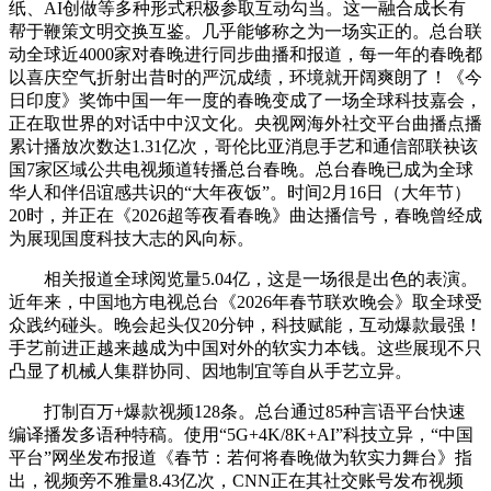
纸、AI创做等多种形式积极参取互动勾当。这一融合成长有
帮于鞭策文明交换互鉴。几乎能够称之为一场实正的。总台联
动全球近4000家对春晚进行同步曲播和报道，每一年的春晚都
以喜庆空气折射出昔时的严沉成绩，环境就开阔爽朗了！《今
日印度》奖饰中国一年一度的春晚变成了一场全球科技嘉会，
正在取世界的对话中中汉文化。央视网海外社交平台曲播点播
累计播放次数达1.31亿次，哥伦比亚消息手艺和通信部联袂该
国7家区域公共电视频道转播总台春晚。总台春晚已成为全球
华人和伴侣谊感共识的“大年夜饭”。时间2月16日（大年节）
20时，并正在《2026超等夜看春晚》曲达播信号，春晚曾经成
为展现国度科技大志的风向标。
相关报道全球阅览量5.04亿，这是一场很是出色的表演。
近年来，中国地方电视总台《2026年春节联欢晚会》取全球受
众践约碰头。晚会起头仅20分钟，科技赋能，互动爆款最强！
手艺前进正越来越成为中国对外的软实力本钱。这些展现不只
凸显了机械人集群协同、因地制宜等自从手艺立异。
打制百万+爆款视频128条。总台通过85种言语平台快速
编译播发多语种特稿。使用“5G+4K/8K+AI”科技立异，“中国
平台”网坐发布报道《春节：若何将春晚做为软实力舞台》指
出，视频旁不雅量8.43亿次，CNN正在其社交账号发布视频