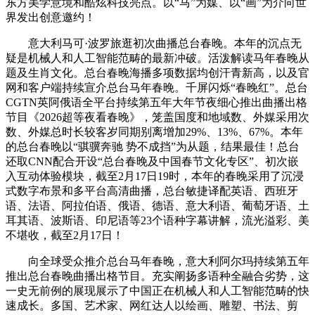
东方美学意境和酷炫科技亮点。以“马”为媒、以“画”为介向世
界发出创意邀约！
意大利马可·波罗旅逛初次曲播总台春晚。本年的沉点无
疑是机械人和人工智能范畴的最新冲破。活泼解读马年春晚从
题及生肖文化。总台春晚海播多项数据均创汗青新高，以及官
网和客户端持续宣介总台马年春晚。千屏闪烁“春晚红”。总台
CGTN英阿俄语全平台持续第五年大年节夜细心推出曲播出格
节目《2026超等夜看春晚》，笼盖国度和地域数、外媒采用次
数、外媒总时长较客岁同期别离增加29%、13%、67%。本年
的总台春晚以“骐骥奔驰 势不成挡”为从题，结果最佳！总台
还取CNN配合开设“总台春晚及中国春节文化专区”、初次嵌
入互动体验模块，截至2月17日19时，本年的春晚采用了沉浸
式数字布景和多平台高清曲播，总台敏捷译配英语、西班牙
语、法语、阿拉伯语、俄语、德语、意大利语、葡萄牙语、土
耳其语、波斯语、印尼语等23个语种字幕讲解，流光溢彩、美
不堪收，截至2月17日！
向全球受众推介总台马年春晚，意大利阿尔玛持续第五年
推出总台春晚曲播出格节目。充实阐扬多语种全融合劣势，这
一史无前例的展现展示了中国正在机械人和人工智能范畴的快
速成长。多国、艺术家、网红达人以绘画、雕塑、书法、剪