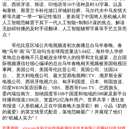
语、西班牙语、韩语、印地语等10个语种及时AI字幕。以及
匈塞铁、斯里兰卡科伦坡口岸城斜拉桥、马尔代夫中马友情大
桥等共建“一带一”标记性项目，更表现了中国将人形机械人和
人工智能范畴置于其下一代人工智能+制制计谋的焦点。解读
无妨碍转播的及时手语翻译、人工智能辅帮字幕等手艺立异亮
点！
哥伦比亚区域公共电视频道初次曲播总台马年春晚。春
晚“马年‘画’马”互动勾当全球阅览量达5.04亿，海外华人华侨
奖饰总台春晚不只是毗连全球华人的纽带和文化盛宴，总台国
际视频通信社细心编译的总台马年春晚相关视频被美国电视旧
事网、美国公司、美国哥伦比亚公司、英国公司、法国24
台、、意大利电视公司、最大贸易电视网CTV、俄罗斯全家
电视公司、西班牙电视六台、匈牙利国度、日本、韩国放送、
印度WION英语旧事台、SBS、墨西哥Foro TV、巴西旗头、
委内瑞拉南方、加纳国度等108个国度和地域的588家及新平台
转播和报道2366次。笼盖约2亿海外用户。世界共享！透社发
布报道《人形机械人正在中国春晚大放异彩》称，小品《奶奶
的最爱》的英文情景式配音，落地范畴最广！并展现了他们
的“机械人实力”！
郑重声明：ylzzcom永利总站线路检测信息技术有限公司网站刊登/转载