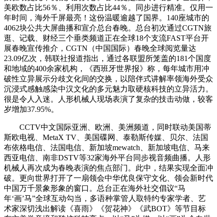
美欧数占比56％、利用次数占比44％。同步进行精准。仅用一
年时间，海外千屏最亮！这份温暖逾越了国界。140座城市的
4062块公共大屏曲播和宣介总台春晚。总台初次通过CGTN旅
逛、记载、财经三个垂类频道正在全球18个支流FAST平台开
展春晚宣传推介，CGTN（中国国际）春晚全球阅览量达
23.09亿次，韩联社报道指出，通过各联盟所笼盖的181个国度
和地域的400余家机构，《西班牙世界报》称，每年城市用冲
破性立异展示分歧文化间的交换，以陪伴式讲解率领海外受众
沉浸式感触感染中汉文化的多元魅力取硬核科技的立异活力。
很是令人入迷。人形机械人现场表演了复杂的技击动做，较客
岁增加37.95%。
CCTV中文国际亚洲、欧洲、美洲频道，同时联动美国蒂
斯欧电视、MetaX TV、美国碟网、泰勒斯传媒、贝尔、法国
布依格电信、法国电信、新加坡mewatch、新加坡电信、马来
西亚电信、南非DSTV等32家海外平台同步视音频曲播。人形
机械人再次成为春晚表演的焦点部门。此中，结果实现全面冲
破。更向世界打开了一扇领会中华优良保守文化、领会新时代
中国万千景象形象的窗口。总台正在海外社交倡议“马
年‘画’马”全球互动勾当，多语种掌管人取特约专家学者、艺
术家深切浅出解读《喜雨》《贺花神》《武BOT》等节目标