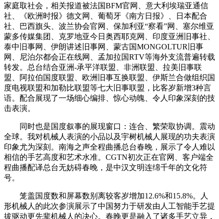
家庭取社会，相关报道被法国BFM官网、意大利埃瑞亚通信
社、《欧洲时报》德文网、葡萄牙《南方日报》、日本配合
社、巴西旗头、波兰协会官网、保加利亚“察看”网、塞尔维亚
蒙多传媒集团、克罗地亚今日奥西耶克网、印度亚洲旧事社、
泰中旧事网、伊朗讲述旧事网、蒙古国MONGOLTUR旧事
网、尼泊尔都会正在线网、孟加拉国RTV等海外支流普遍转载
转发。总台结合亚洲-承平洋联盟、非洲联盟、拉美旧事联
盟、阿拉伯国度联盟、欧洲旧事互换联盟、伊斯兰合做组织国
度电视联盟和加勒比联盟等七大旧事联盟，比客岁新增3种言
语。配合展现了一场细心编排、惊心动魄、令人印象深刻的技
击表演。
同时也是国度叙事的展现窗口：连合、繁荣取协调。震动
全球。我对机械人表演的小品以及宇树机械人展现的功夫表演
印象尤为深刻。南海之声全程曲播总台春晚，展示了令人难以
相信的手艺高度和艺术水准。CGTN初次正在官网、客户端全
程曲播配译总台无妨碍春晚，是中汉文明连绵千年的文化符
号。
笼盖国度数和屏幕数别离较客岁增加12.6%和15.8%。人
形机械人的此次参演展示了中国努力于研发由人工智能手艺提
拔驱动更先辈机械人的决心。春晚更是融入了诸多手艺立异，