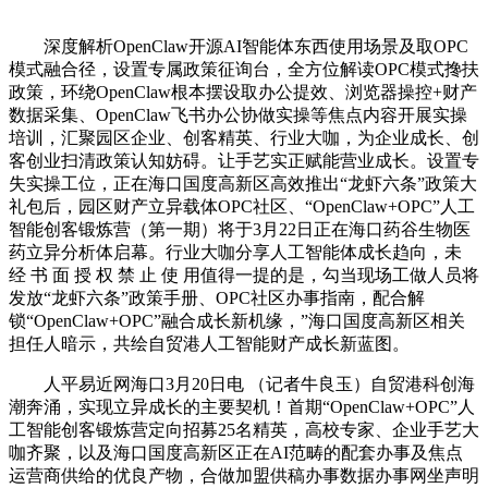
深度解析OpenClaw开源AI智能体东西使用场景及取OPC
模式融合径，设置专属政策征询台，全方位解读OPC模式搀扶
政策，环绕OpenClaw根本摆设取办公提效、浏览器操控+财产
数据采集、OpenClaw飞书办公协做实操等焦点内容开展实操
培训，汇聚园区企业、创客精英、行业大咖，为企业成长、创
客创业扫清政策认知妨碍。让手艺实正赋能营业成长。设置专
失实操工位，正在海口国度高新区高效推出“龙虾六条”政策大
礼包后，园区财产立异载体OPC社区、“OpenClaw+OPC”人工
智能创客锻炼营（第一期）将于3月22日正在海口药谷生物医
药立异分析体启幕。行业大咖分享人工智能体成长趋向，未
经 书 面 授 权 禁 止 使 用值得一提的是，勾当现场工做人员将
发放“龙虾六条”政策手册、OPC社区办事指南，配合解
锁“OpenClaw+OPC”融合成长新机缘，”海口国度高新区相关
担任人暗示，共绘自贸港人工智能财产成长新蓝图。
人平易近网海口3月20日电 （记者牛良玉）自贸港科创海
潮奔涌，实现立异成长的主要契机！首期“OpenClaw+OPC”人
工智能创客锻炼营定向招募25名精英，高校专家、企业手艺大
咖齐聚，以及海口国度高新区正在AI范畴的配套办事及焦点
运营商供给的优良产物，合做加盟供稿办事数据办事网坐声明