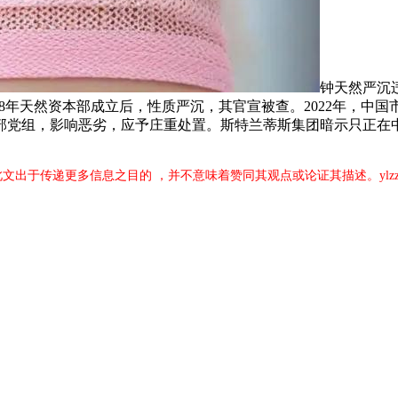
钟天然严沉
2018年天然资本部成立后，性质严沉，其官宣被查。2022年，中
党组，影响恶劣，应予庄重处置。斯特兰蒂斯集团暗示只正在中国
载此文出于传递更多信息之目的 ，并不意味着赞同其观点或论证其描述。ylz