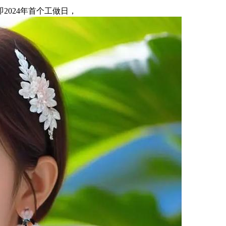
024年首个工做日，