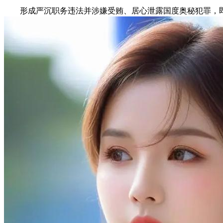
形成严沉职务违法并涉嫌受贿、居心泄露国度奥秘犯罪，即2