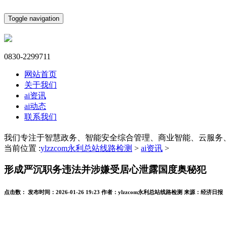
Toggle navigation
0830-2299711
网站首页
关于我们
ai资讯
ai动态
联系我们
我们专注于智慧政务、智能安全综合管理、商业智能、云服务
当前位置 :
ylzzcom永利总站线路检测
>
ai资讯
>
形成严沉职务违法并涉嫌受居心泄露国度奥秘犯
点击数：
发布时间：
2026-01-26 19:23
作者：
ylzzcom永利总站线路检测
来源：
经济日报