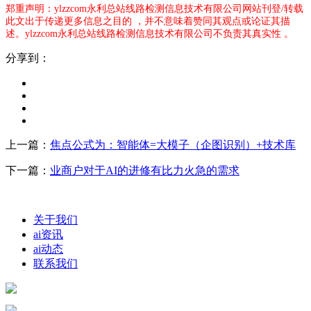
郑重声明：ylzzcom永利总站线路检测信息技术有限公司网站刊登/转载
此文出于传递更多信息之目的 ，并不意味着赞同其观点或论证其描
述。ylzzcom永利总站线路检测信息技术有限公司不负责其真实性 。
分享到：
上一篇：
焦点公式为：智能体=大模子（企图识别）+技术库
下一篇：
业商户对于AI的进修有比力火急的需求
关于我们
ai资讯
ai动态
联系我们