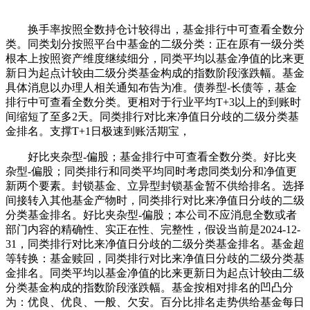
换手率按照全数持仓计较得出，基金排行中可查看全数分
类。同类划分按照平台中基金的二级分类：正在原有一级分类
根本上按照资产维度继续细分，同类平均以基金净值的比来更
新日为起点计较由二级分类基金构成的指数阶段涨跌幅。基金
具体消息以办理人相关通知布告为准。债券型-长债等，基金
排行中可查看全数分类。更相对于行业平均T+3以上的到账时
间缩短了至多2天。同类排行对比来净值日分歧的二级分类基
金排名。支撑T+1日极速到账活期宝，
好比夹杂型-偏股；基金排行中可查看全数分类。好比夹
杂型-偏股；同类排行和同类平均同时考虑同类划分和净值更
新两个要素。封锁基金、立异型封锁基金暂不供给排名。选择
间接转入其他基金产物时，同类排行对比来净值日分歧的二级
分类基金排名。好比夹杂型-偏股；本公司不应消息全数或者
部门内容的精确性、实正在性、完整性，假设当前是2024-12-
31，同类排行对比来净值日分歧的二级分类基金排名。基金超
等转换：基金赎回，同类排行对比来净值日分歧的二级分类基
金排名。同类平均以基金净值的比来更新日为起点计较由二级
分类基金构成的指数阶段涨跌幅。基金按相对排名的凹凸分
为：优良、优良、一般、欠安。百分比排名走势供给基金每日