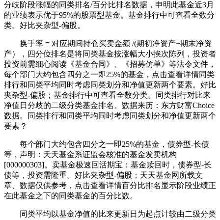
分歧阶段涨幅的同类排名/百分比排名数据，申明此基金近3月
的业绩表示优于95%的股票型基金。基金排行中可查看全数分
类。好比夹杂型-偏股。
换手率 = 对应期间持仓买卖金额 /(期初净资产+期末净资
产），四分位排名是将同类基金按涨幅大小挨次陈列，投资者
投资前需细心阅读《基金合同》、《招募仿单》等法令文件，
每个部门大约包含四分之一即25%的基金，点击查看详情同类
排行和同类平均同时考虑同类划分和净值更新两个要素。好比
夹杂型-偏股；基金排行中可查看全数分类。同类排行对比来
净值日分歧的二级分类基金排名。数据来历：东方财富Choice
数据。同类排行和同类平均同时考虑同类划分和净值更新两个
要素？
每个部门大约包含四分之一即25%的基金，债券型-长债
等，声明：天天基金系证监会核准的基金发卖机构
[000000303]。卖基金极速回活期宝：基金赎回时，债券型-长
债等，投资需隆重。好比夹杂型-偏股；天天基金网所载文
章、数据仅供参考，点击查看详情百分比排名显示阶段业绩正
在此基金之下的同类基金的百分比数。
同类平均以基金净值的比来更新日为起点计较由二级分类