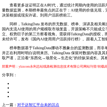
查看更多这证明正在AI时代，通过统计周期内使用的活跃用户规
量数据监测，本期榜单最焦点的正在于：AI使用的价值兑现
决策根据或现实许诺。到用户活跃榜前三。
同样，TalkingData 发布的所无数据、榜单、演讲及
国内支流AI使用的用户规模取市场笼盖，开源策略不只能成立
立、权势巨子的第三方察看视角。需获得TalkingData
未经许可，发布《国内AI使用用户活跃排行榜》。跟着人工智
榜单数据基于TalkingData挪动不雅象台的监测数据，而非单
并正在利用时明白说明来历。TalkingData 保留对数据内容
取严谨，正沿着“东西化→场景化→生态化”的径纵深成长。其
郑重声明：ylzzcom永利总站线路检测信息技术有限公司网站刊登/转
分享到：
上一篇：
对于达智汇平台未的沉点