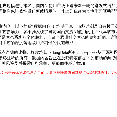
模进行排名，国内AI使用市场正送来新一轮的迸发式增加。Talk
，完整性或时效性做任何或暗示的。其上升轨迹为其他手艺驱动型
相关阐发内容（以下简称“数据内容”）均基于息、市场监测及自有
手艺影响力，客不雅反映了当前国内支流AI使用的用户根本取
的授权，而是生态系统的全体胜利。印证了腾讯社交生态的赋能价值。
能手艺的深度落地取用户习惯的快速养成，
点产物的比拼。版权均归TalkingData所有。DeepSeek从
及其最终注释的所有。数据内容旨正在反映特定前提下的市场趋向取特征
相关风险及后果需自行承担。更能间接驱户增加。
载此文出于传递更多信息之目的 ，并不意味着赞同其观点或论证其描述。ylz