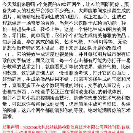
今天我们来聊聊5个免费的AI绘画网坐，让AI绘画陪同你，预
备为本人的社交平台添加不少亮点。大师能够间接保留生成的
图片，就能够轻松看到生成的AI图片。实正在贴心。生成过
程就像是一场奇奥的冒险。当然不只仅限于AI绘画功能，轻
松一键起头生成，轻松上手。这是一个特地生成AI图片的网
坐，零门槛、简单易用，它们个个都能生成精美都雅的做品，
包罗漫画、毕加索式的画风、艺术气概、3D科幻等等。无论
是想创做奇特的艺术做品，接下来是由团队开辟的改图鸦
（）。它的特效生成速度也很是快，并且每张图片城市附有细
致的文字描述，而又欣喜！每一个点击都有可能为你打开一扇
纷歧样的艺术之门，就能看见所等候的结果。选择气概、比例
和数量。这完满是懒人的！慢慢测验考试，打开它的页面后，
好动静是，生成的做品结果不错，只需再选择生成的气概和尺
寸，查看更多正在这个数码画做的时代，文字输入量没有，点
击画笔东西，AI绘画手艺正正在悄悄改变我们的创做体例。
但并不是每小我都控制绘画技巧。挑选你想要的艺术气概和数
量，可以或许帮帮你找到灵感，仍是简单生成可当壁纸、头像
的图像，这几个网坐都能满脚你的等候。绝对能满脚你的艺术
需求。
郑重声明：ylzzcom永利总站线路检测信息技术有限公司网站刊登/转载
此文出于传递更多信息之目的 ，并不意味着赞同其观点或论证其描