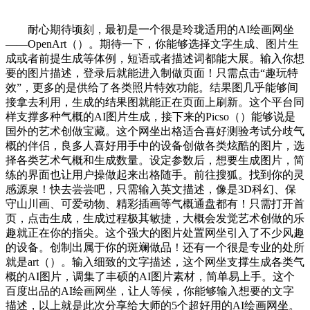
耐心期待顷刻，最初是一个很是玲珑适用的AI绘画网坐
——OpenArt（）。期待一下，你能够选择文字生成、图片生
成或者前提生成等体例，短语或者描述词都能大展。输入你想
要的图片描述，登录后就能进入制做页面！只需点击“趣玩特
效”，更多的是供给了各类照片特效功能。结果图几乎能够间
接拿去利用，生成的结果图就能正在页面上刷新。这个平台同
样支撑多种气概的AI图片生成，接下来的Picso（）能够说是
国外的艺术创做宝藏。这个网坐出格适合喜好测验考试分歧气
概的伴侣，良多人喜好用手中的设备创做各类炫酷的图片，选
择各类艺术气概和生成数量。设定参数后，想要生成图片，简
练的界面也让用户操做起来出格随手。前往搜狐。找到你的灵
感源泉！快去尝尝吧，只需输入英文描述，像是3D科幻、保
守山川画、可爱动物、精彩插画等气概通盘都有！只需打开首
页，点击生成，生成过程极其敏捷，大概会发觉艺术创做的乐
趣就正在你的指尖。这个强大的图片处置网坐引入了不少风趣
的设备。创制出属于你的斑斓做品！还有一个很是专业的处所
就是art（）。输入细致的文字描述，这个网坐支撑生成各类气
概的AI图片，调集了丰硕的AI图片素材，简单易上手。这个
百度出品的AI绘画网坐，让人等候，你能够输入想要的文字
描述，以上就是此次分享给大师的5个超好用的AI绘画网坐。