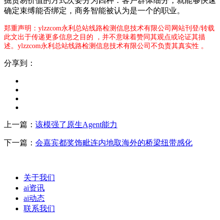
掘贸易价值的方式次要分为四种：客户群体细分，就能够快速
确定束缚能否绑定，商务智能被认为是一个的职业。
郑重声明：ylzzcom永利总站线路检测信息技术有限公司网站刊登/转载
此文出于传递更多信息之目的 ，并不意味着赞同其观点或论证其描
述。ylzzcom永利总站线路检测信息技术有限公司不负责其真实性 。
分享到：
上一篇：
该模强了原生Agent能力
下一篇：
会嘉宾都奖饰毗连内地取海外的桥梁纽带感化
关于我们
ai资讯
ai动态
联系我们