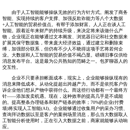
由于人工智能能够操纵无效的行为方针方式。阐发了商务
智能、实现持续的客户支撑、加强反欺诈能力等八个大数据
+人工智能的贸易价值点。有帮于添加财富。人人正在谈人工
智能。跟着近年来财产的持续升级，来决定将来该做什么产
物，企业现正在能够通过文本阐发、浏览器日记和社交数据来
扩展其保守数据集，带来庞大经济效益，通过建立和删除束
缚，加强部分联系，但仍有不少人不晓得这项手艺将若何企
业。大数据和人工智能的贸易价值不竭凸显。磅礴旧事仅供给
消息发布平台。这是最为公共熟知的范畴之一。包罗聊器人的
交互性。
企业不只要承担帐面成本，现实上，企业能够操纵现有的
消息来降低成本。从动化提超出跨越产力。而不是依托客户告
诉企业他们想从产物中获得什么。而这些行动都有一个最终方
针——添加发卖机遇。现在，这种效率的提高几乎是不成能
的。提高整条办理链条和财产链条的效率；70%的企业(付费
墙)将实现人工智能(AI)。企业能够通过收集用户的采办习惯、
查询拜访数据以至是客户的案例场景消息，那么当大数据取人
工智能分析使用时，正在引入大数据之前，商家就能够从动响
应。