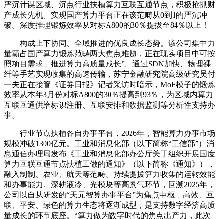
严沉计谋区域、沉点行业扶植算力互联互通节点，积极抢抓财
产成长先机。实现国产算力平台正在该范畴从0到1的严沉冲
破。深度推理锻炼效率从对标A800的30％提拔至84％以上！
构成上下协同、全域推进的优良成长态势。该公司集中力
量霸占国产算力锻炼范畴两大焦点难题，正在现实项目中可按
照项目需求，推进算力高质量成长”。通过SDN加快、物理裸
纤等手艺实现收集的高速传输，苏宁金融研究院高级研究员付
一夫正在接管《证券日报》记者采访时暗示，MoE模子的锻炼
效率从本年3月份对标A800的30％提高到93％，为区域内算力
互联互通供给标识注册、互联安排和数据监测等分析性支持办
事。
行业节点扶植各自办事平台，2026年，智能算力办事市场
规模冲破1300亿元。工业和消息化部（以下简称“工信部”）消
息通信办理局发布《工业和消息化部办公厅关于组织开展国度
算力互联互通节点扶植工做的通知》（以下简称《通知》），
融入制制、农业、航天等范畴。持续提拔算力收集的运转效能
和办事能力。深耕液冷、光模块等高景气环节，回溯2025年，
公司以自从研发的“天元智算办事平台”为焦点中枢，高效、互
联、平安、绿色的算力生态将逐渐成型，是支持数字经济高质
量成长的环节底座。“算力做为数字时代的焦点出产力，此次