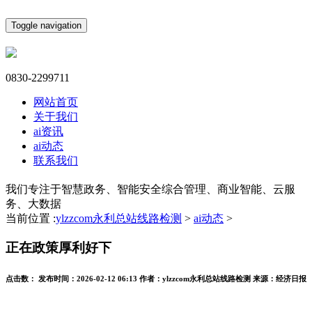
Toggle navigation
0830-2299711
网站首页
关于我们
ai资讯
ai动态
联系我们
我们专注于智慧政务、智能安全综合管理、商业智能、云服
务、大数据
当前位置 :
ylzzcom永利总站线路检测
>
ai动态
>
正在政策厚利好下
点击数：
发布时间：
2026-02-12 06:13
作者：
ylzzcom永利总站线路检测
来源：
经济日报