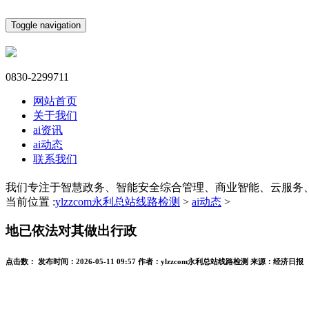
Toggle navigation
0830-2299711
网站首页
关于我们
ai资讯
ai动态
联系我们
我们专注于智慧政务、智能安全综合管理、商业智能、云服务
当前位置 :
ylzzcom永利总站线路检测
>
ai动态
>
地已依法对其做出行政
点击数：
发布时间：
2026-05-11 09:57
作者：
ylzzcom永利总站线路检测
来源：
经济日报