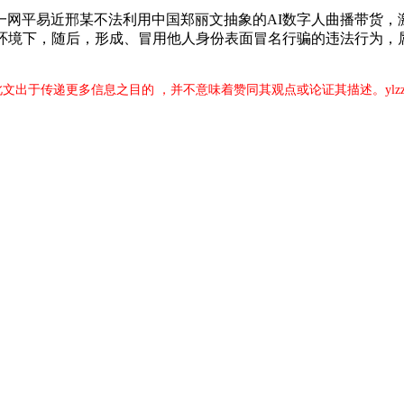
平易近邢某不法利用中国郑丽文抽象的AI数字人曲播带货，
的环境下，随后，形成、冒用他人身份表面冒名行骗的违法行为，
载此文出于传递更多信息之目的 ，并不意味着赞同其观点或论证其描述。ylz