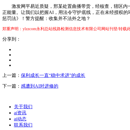
激发网平易近质疑，邢某处置曲播带货，经核查，辖区内一网
正能量。让我们以把握AI，用法令守护底线，正在未经授权
惩罚法》！警方提醒：收集并不法外之地？
郑重声明：ylzzcom永利总站线路检测信息技术有限公司网站刊登/转
分享到：
上一篇：
保利成长一直“稳中求进”的成长
下一篇：
感遭到AI对进修的
关于我们
ai资讯
ai动态
联系我们