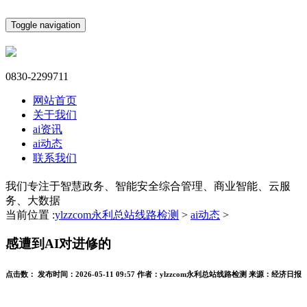
Toggle navigation
0830-2299711
网站首页
关于我们
ai资讯
ai动态
联系我们
我们专注于智慧政务、智能安全综合管理、商业智能、云服
务、大数据
当前位置 :
ylzzcom永利总站线路检测
>
ai动态
>
感遭到AI对进修的
点击数：
发布时间：
2026-05-11 09:57
作者：
ylzzcom永利总站线路检测
来源：
经济日报