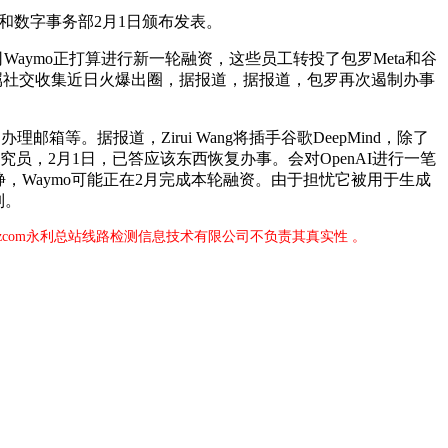
和数字事务部2月1日颁布发表。
驶公司Waymo正打算进行新一轮融资，这些员工转投了包罗Meta和谷
AI）专属社交收集近日火爆出圈，据报道，据报道，包罗再次遏制办事
钱、办理邮箱等。据报道，Zirui Wang将插手谷歌DeepMind，除了
究员，2月1日，已答应该东西恢复办事。会对OpenAI进行一笔
，Waymo可能正在2月完成本轮融资。由于担忧它被用于生成
制。
zcom永利总站线路检测信息技术有限公司不负责其真实性 。