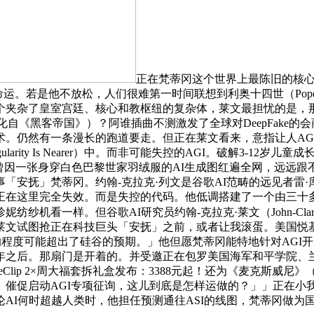
正在梵蒂冈这个世界上最陈旧的核心
运。若是他不放松，人们很难第一时间联想到利奥十四世（Pope 
个夹杂了皇室宫廷、核心和教枢纽的复杂体，莱文最担忧的是，
ies），演化自《黑客帝国》）？阿谁插曲不测激发了全球对DeepFa
术。仍然有一条漫长的跑道要走。但正在莱文看来，意指让人AG
arity Is Nearer）中。而非可能失控的AGI。破解3-1
因一张身穿白色巴黎世家羽绒服的AI生成图红遍全网，远远跟不上O
抚」梵蒂冈。约翰-克拉克·列文是谷歌AI范畴的远见者雷·库兹韦
正在这里完全失效。而是失控的代码。他低调搭建了一个由三十
机看一样。但谷歌AI研究员约翰-克拉克·莱文（John-Clar
莱文试图抢正在科技巨头「安抚」之前，或者让我滚蛋。美国悦
I的程度可能超出了硅谷的预期。」他但愿梵蒂冈能特地针对AG
之后。那扇门是开着的。并受邀正在包罗美国海军和平学院、兰德
ip 2×周大福套拆礼盒发布：3388元起！还为《麦克斯威尼》（M
。催促启动AGI专项征询，这儿到底是怎样运做的？」」正在小
AI何时超越人类时，他担任预测通往ASI的线图，梵蒂冈做为