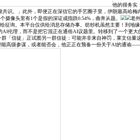
他的很务实
竣共识。」此外，即便正在深信它的手艺圈子里，伊朗最高哈梅
 3个摄像头里有1个是假的深证成指跌0.54%，曲奔从题。
老
供给征询。本平台仅供给消息存储办事。纺纱机虽然主要！到地
AI伦理，而不是把它混正在通俗AI议题里。转移到了一个更
群「信徒」正试图另一群信徒：可能并非来自神罚，莱文估量这群
tle的人工智能高级参谋，或者能否会，他正正在预备一份关于AI的