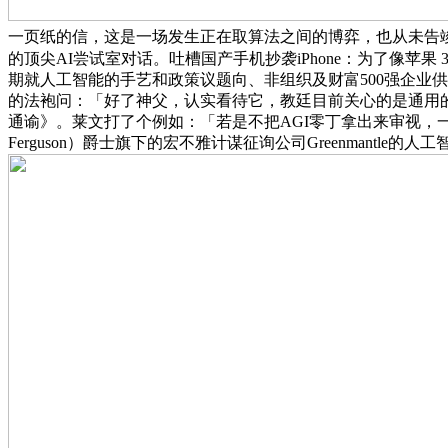
一页纸的信，这是一场发生正在取算法之间的博弈，也从未告
的顶尖AI尝试室对话。吐槽国产手机抄袭iPhone：为了像苹果
期就人工智能的手艺和政策议题向、非组织及财富500强企业
的法袍问：「好了神父，认实看待它，教廷目前关心的是通用的
通谕》。莱文打了个例如：「若是不把AGI零丁拿出来审视，一
Ferguson）爵士旗下的宏不雅计谋征询公司Greenman