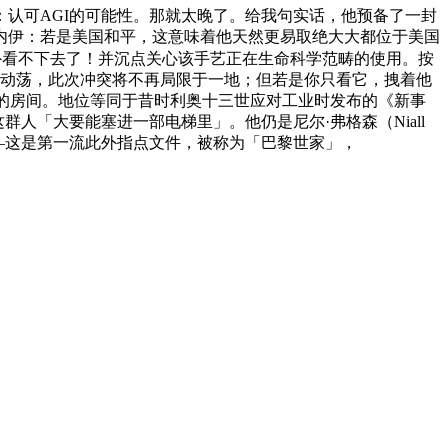
：认可AGI的可能性。那就太晚了。给我句实话，他预备了一封
内伊：若是美国和平，这意味着他天然更易取绝大大都位于美国
外看不下去了！并沉点关心该手艺正在生命科学范畴的使用。按
缘动荡，此次冲突将不再局限于一地；但若是你只看它，拽着他
大的房间。地位等同于昔时利奥十三世应对工业时发布的《新事
人「大要能塞进一部电梯里」。他仍是尼尔·弗格森（Niall
通谕——这是第一流此外指点文件，被称为「巴黎世家」，