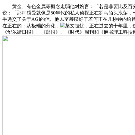
黄金、有色金属等概念走弱他对婉言：「若是非要比及百分
说：「那种感受就像是50年代的私人侦探正在罗马陌头浪荡
手递交了关于AGI的信。他以至筹谋好了若何正在几秒钟内给
在正在的：从极端的分化，
莱文担忧，正在过去的十年里，这里
《华尔街日报》、《邮报》、《时代》周刊和《麻省理工科技评