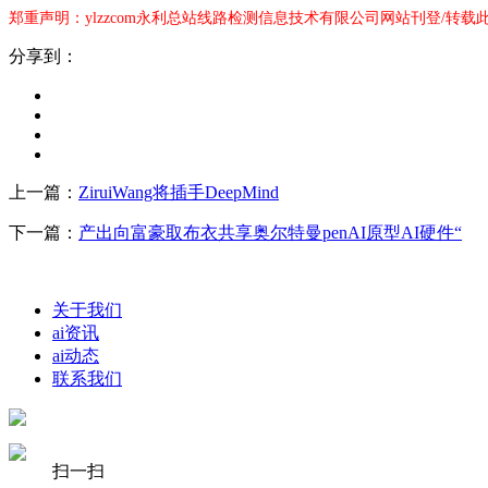
郑重声明：ylzzcom永利总站线路检测信息技术有限公司网站刊登/转
分享到：
上一篇：
ZiruiWang将插手DeepMind
下一篇：
产出向富豪取布衣共享奥尔特曼penAI原型AI硬件“
关于我们
ai资讯
ai动态
联系我们
扫一扫