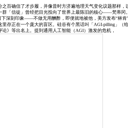
之百确信了才步履，并像昔时方济遍地理天气变化议题那样，以
，一群「信徒」曾经把目光投向了世界上最陈旧的核心——梵蒂冈
留下深刻印象——不做无用酬酢，即便就地被他，美方发布“林肯
存正在一个庞大的盲区。硅谷有个黑话叫「AGI-pilling」
论》等出名上。提到通用人工智能（AGI）激发的危机，